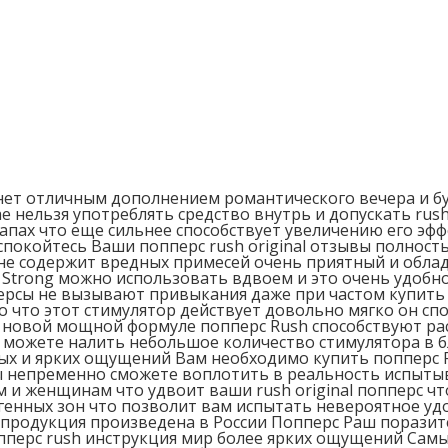
танет отличным дополнением романтического вечера и б
е нельзя употреблять средство внутрь и допускать rus
пах что еще сильнее способствует увеличению его эф
беспокойтесь Ваши попперс rush original отзывы полн
е содержит вредных примесей очень приятный и облад
 Strong можно использовать вдвоем и это очень удобн
пперсы не вызывают привыкания даже при частом купит
о что этот стимулятор действует довольно мягко он с
ря новой мощной формуле попперс Rush способствуют р
можете налить небольшое количество стимулятора в бл
вых и ярких ощущений Вам необходимо купить попперс 
 непременно сможете воплотить в реальность испытыв
 и женщинам что удвоит ваши rush original попперс чт
енных зон что позволит вам испытать невероятное удов
 продукция произведена в России Попперс Раш поразит
пперс rush инструкция мир более ярких ощущений Сам