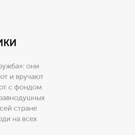
ИКИ
ружба»: они
ют и вручают
ют с фондом
неравнодушных
всей стране
ди на всех