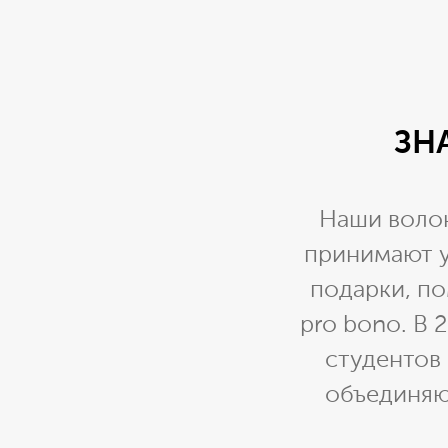
ЗН
Наши волон
принимают у
подарки, п
pro bono. В 
студентов 
объединяю