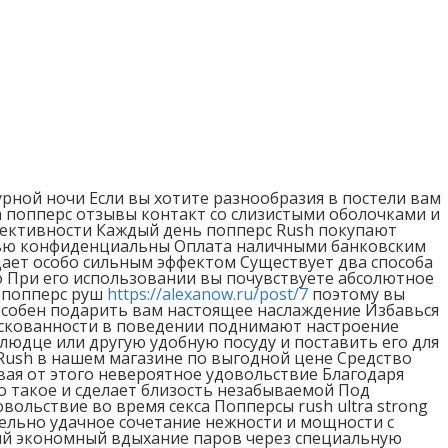
урной ночи Если вы хотите разнообразия в постели вам
h попперс отзывы контакт со слизистыми оболочками и
фективности Каждый день попперс Rush покупают
остью конфиденциальны Оплата наличными банковским
ает особо сильным эффектом Существует два способа
о При его использовании вы почувствуете абсолютное
ь попперс руш
https://alexanow.ru/post/7
поэтому вы
пособен подарить вам настоящее наслаждение Избавься
аскованности в поведении поднимают настроение
юдце или другую удобную посуду и поставить его для
Rush в нашем магазине по выгодной цене Средство
ая от этого невероятное удовольствие Благодаря
о такое и сделает близость незабываемой Под
ольствие во время секса Попперсы rush ultra strong
ельно удачное сочетание нежности и мощности с
ый экономный вдыхание паров через специальную