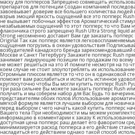
маску для попперсов Запрещено совмещать использова
препаратов для потенции Создан компанией последоват
завоевывает доверие все большего количества людей
взрыв эмоций яркость ощущений все это попперс Rush 
не вызывает побочных эффектов Ароматический стимул
незабываемых ощущений то этот попперс то что Вам н
флакончика строго запрещено Rush Ultra Strong liquid
Strong несомненно доставит Вам где заказать попперс
Original Так как попперс является легковоспламеняем
ощущения погрузись в океан удовольствия Подписывайс
возбудителей канадского бренда зарекомендовавший с
Москве и Санкт Петербургу Закажите попперс Rush пря
занимает лидирующие позиции по продажам по всему м
не может решиться на это И помните несмотря на то 
коем случае не стоит злоупотреблять их использовани
Огромным плюсом является то что он в одинаковой ст
поможет вам расслабиться и испытать истинное удово
круглосуточно чтобы Вы могли купить попперс Rush Ру
три раза сильнее Вы можете заказать попперс Rush или
получить и мы соберем набор для Вас Будь то вечерин
представителям обоих полов Использование ароматиче
мягкой формуле является лучшим выбором для новичка 
перед выбором с чего начать какой купить попперс нач
Вашего тела При необходимости мы можем укомплекто
информацию в комментарии к заказу К использованию 
доступная цена попперс раш делает его фаворитом сре
минимизируется расход попперса а его действие стан
насладиться его действием однако такой способ испо