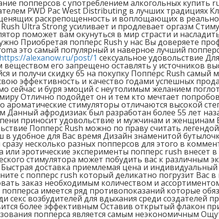
ние попперсов с употреблением алкогольных купить ru
елем PWD Pac West Distributing в лучших традициях К
 ценящих раскрепощенность и воплощающих в реальнос
Rush Ultra Strong усиливает и продлевает оргазм Стим
ятор поможет вам окунуться в мир страсти и насладит
ужно Приобретая попперс Rush у нас Вы доверяете про
 aroma это самый популярный и наверное лучший попперс
https://alexanow.ru/post/1
сексуальное удовольствие Для
ым веществом его запрещено оставлять у источников в
я и получи скидку 65 на покупку Попперс Rush самый 
вою эффективность и качество годами успешных прода
мо сейчас и буря эмоций с неутолимым желанием погло
иру Отлично подойдет он и тем кто мечтает попробов
что ароматические стимуляторы отличаются высокой ст
ем Данный афродизиак был разработан более 55 лет на
епени приносит удовольствие и мужчинам и женщинам 
льствие Попперс Rush можно по праву считать легендо
ш в удобное для Вас время Дизайн знаменитой бутылочк
 сразу несколько разных попперсов для этого в коммен
ка или эротические эксперименты попперс rush внесет
ского стимулятора может побудить вас к различным эк
Быстрая доставка приемлемая цена и индивидуальный п
ните с попперс rush который деликатно погрузит Вас в 
вать заказ необходимым количеством и ассортиментом
попперса имеется ряд противопоказаний которые обяз
ди секс возбудителей для вдыхания среди создателей п
овится более эффективным Оставив открытый флакон п
льзования попперса является самым неэкономичным Ощ