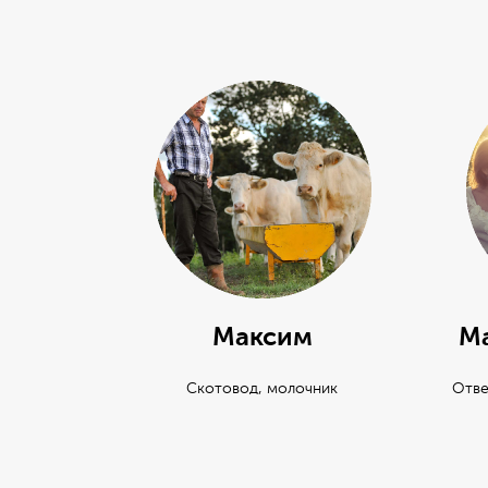
р
Максим
Ма
качества
Скотовод, молочник
Отве