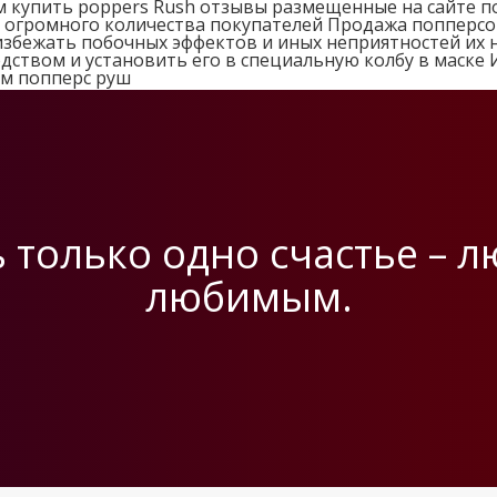
 купить poppers Rush отзывы размещенные на сайте п
ми огромного количества покупателей Продажа попперс
избежать побочных эффектов и иных неприятностей их 
ством и установить его в специальную колбу в маске 
ем попперс руш
 только одно счастье – 
любимым.