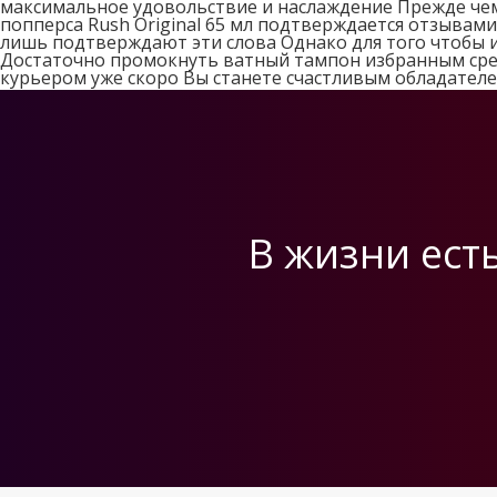
максимальное удовольствие и наслаждение Прежде чем
попперса Rush Original 65 мл подтверждается отзыва
лишь подтверждают эти слова Однако для того чтобы 
Достаточно промокнуть ватный тампон избранным сред
курьером уже скоро Вы станете счастливым обладател
В жизни есть