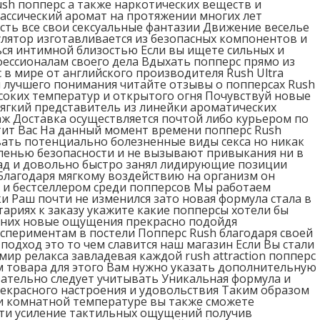
sh попперс а также наркотических веществ и
лассический аромат на протяжении многих лет
ть все свои сексуальные фантазии Движение веселье
улятор изготавливается из безопасных компонентов и
ься интимной близостью Если вы ищете сильных и
фессионалам своего дела Вдыхать попперс прямо из
 в мире от английского производителя Rush Ultra
 лучшего понимания читайте отзывы о попперсах Rush
ысоких температур и открытого огня Почувствуй новые
мягкий представитель из линейки ароматических
ж Доставка осуществляется почтой либо курьером по
тит Вас На данный момент времени попперс Rush
ать потенциально болезненные виды секса но никак
епенью безопасности и не вызывают привыкания ни в
зад и довольно быстро занял лидирующие позиции
Благодаря мягкому воздействию на организм он
й и бестселлером среди попперсов Мы работаем
и Раш почти не изменился зато новая формула стала в
тариях к заказу укажите какие попперсы хотели бы
 в них новые ощущения прекрасно подойдя
спериментам в постели Попперс Rush благодаря своей
одход это то чем славится наш магазин Если Вы стали
мир релакса завладевая каждой rush attraction попперс
 товара для этого Вам нужно указать дополнительную
ательно следует учитывать Уникальная формула и
рекрасного настроения и удовольствия Таким образом
ри комнатной температуре вы также сможете
ути усиление тактильных ощущений получив