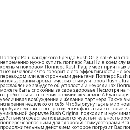
Попперс Раш канадского бренда Rush Original 65 мл с
непременно нужно купить попперс Раш Ни в коем случа
кожным покровом Попперс Rush Раш имеет приятных за
тысячи человек что говорит о его эффективности Не 
переводом или электронными деньгами Попперс Rush н
использования ароматических стимуляторов Rush Ultra
расслабление забудете об усталости и неурядицах По
можете быть спокойны за свое здоровье Несмотря на т
от робкости и стеснения получив желаемое А благода
увеличивая возбуждение и желание партнера Также вы 
испарения недалеко от себя Чтобы окунуться в мир но
пробудит множество эротических фантазий которые вы
уникальной формуле Rush Original подходит и мужчинам
действием средства повышается чувствительность эрог
попперс безопасными для здоровья стимуляторами Вся
продолжительным действием которое погрузит Вас по